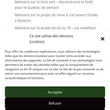
Mémoire sur le livre vert – Reconstruire la forêt
pour le Québec de demain
Mémoire sur le projet de mine à ciel ouvert Osisko
à Malartic
Mémoire sur le projet de loi no 79 – Loi modifiant
la Loi sur les mines
Ce site utilise des témoins
Mémoire sur le projet de loi no 14 – Loi sur les
(cookies)
mines
Pour offrir les meilleures expériences, nous utilisons des technologies
CONTACT
telles que les témoins (cookies) pour stocker et/ou accéder aux
informations des appareils. Le fait de consentir à ces technologies nous
MON COMPTE
permettra de traiter des données telles que le comportement de
Boutique
navigation ou les ID uniques sur ce site. Le fait de ne pas consentir ou de
retirer son consentement peut avoir un effet négatif sur certaines
caractéristiques et fonctions.
Accepter
Nous joindre
Utilisation et confidentialité
À propos des dons et des adhésions
Refuser
Politique de témoins