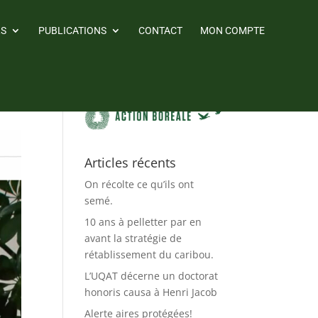
RS
PUBLICATIONS
CONTACT
MON COMPTE
Articles récents
On récolte ce qu’ils ont
semé.
10 ans à pelletter par en
avant la stratégie de
rétablissement du caribou.
L’UQAT décerne un doctorat
honoris causa à Henri Jacob
Alerte aires protégées!