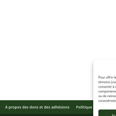
Pour offrir 
témoins (coo
consentir à 
comportement
ou de retire
caractéristi
À propos des dons et des adhésions
Politique de témoins
Ac