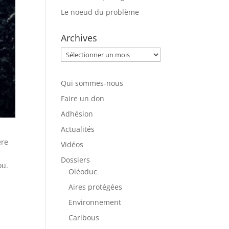
Le noeud du problème
Archives
Archives
Qui sommes-nous
Faire un don
Adhésion
Actualités
ère
Vidéos
Dossiers
ou.
Oléoduc
Aires protégées
Environnement
Caribous