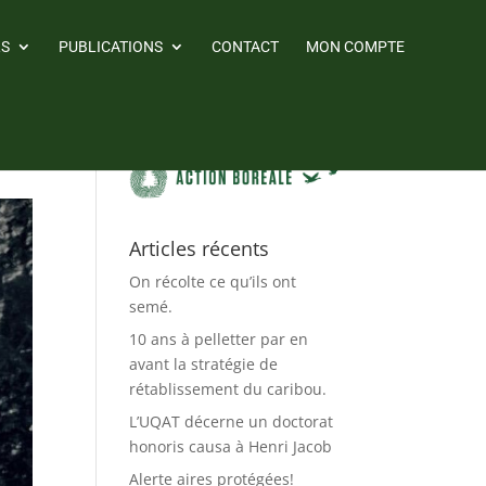
RS
PUBLICATIONS
CONTACT
MON COMPTE
Articles récents
On récolte ce qu’ils ont
semé.
10 ans à pelletter par en
avant la stratégie de
rétablissement du caribou.
L’UQAT décerne un doctorat
honoris causa à Henri Jacob
Alerte aires protégées!